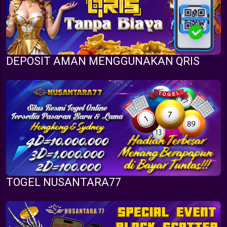
DEPOSIT AMAN MENGGUNAKAN QRIS
TOGEL NUSANTARA77