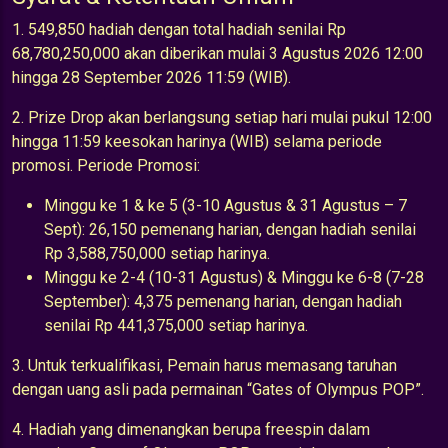
1. 549,850 hadiah dengan total hadiah senilai Rp
68,780,250,000 akan diberikan mulai 3 Agustus 2026 12:00
hingga 28 September 2026 11:59 (WIB).
2. Prize Drop akan berlangsung setiap hari mulai pukul 12:00
hingga 11:59 keesokan harinya (WIB) selama periode
promosi. Periode Promosi:
Minggu ke 1 & ke 5 (3-10 Agustus & 31 Agustus – 7
Sept): 26,150 pemenang harian, dengan hadiah senilai
Rp 3,588,750,000 setiap harinya.
Minggu ke 2-4 (10-31 Agustus) & Minggu ke 6-8 (7-28
September): 4,375 pemenang harian, dengan hadiah
senilai Rp 441,375,000 setiap harinya.
3. Untuk terkualifikasi, Pemain harus memasang taruhan
dengan uang asli pada permainan “Gates of Olympus POP”.
4. Hadiah yang dimenangkan berupa freespin dalam