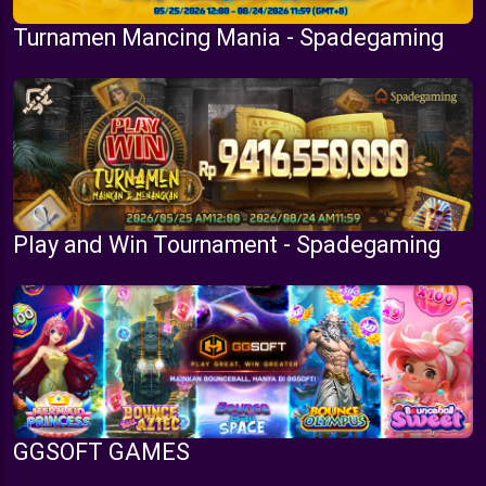
Turnamen Mancing Mania - Spadegaming
Play and Win Tournament - Spadegaming
GGSOFT GAMES