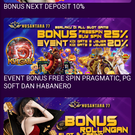
BONUS NEXT DEPOSIT 10%
EVENT BONUS FREE SPIN PRAGMATIC, PG
SOFT DAN HABANERO