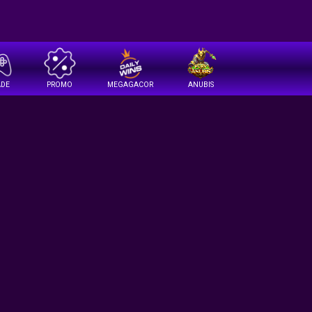
ADE
PROMO
MEGAGACOR
ANUBIS