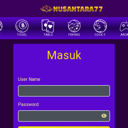
T
TOGEL
TABLE
FISHING
COCK F.
ARC
Masuk
User Name
Password