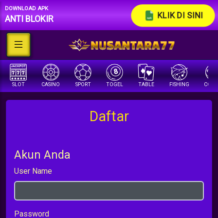
DOWNLOAD APK
KLIK DI SINI
ANTI BLOKIR
SLOT
CASINO
SPORT
TOGEL
TABLE
FISHING
COCK 
Daftar
Akun Anda
User Name
Password