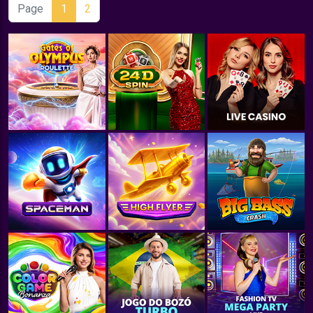
Page
1
2