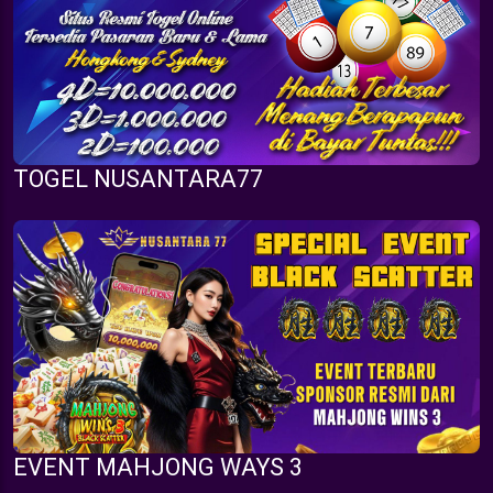
TOGEL NUSANTARA77
EVENT MAHJONG WAYS 3