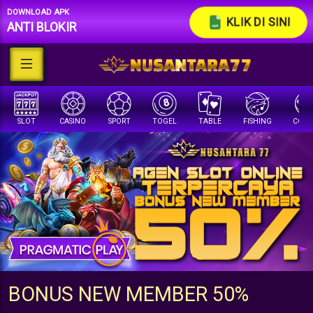
DOWNLOAD APK
KLIK DI SINI
ANTI BLOKIR
SLOT
CASINO
SPORT
TOGEL
TABLE
FISHING
COCK 
BONUS NEW MEMBER 50%