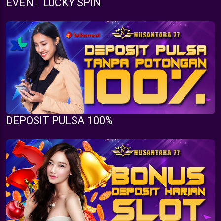
EVENT LUCKY SPIN
DEPOSIT PULSA 100%