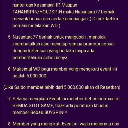
hunter dan kesamaan IP, Maupun
TAHANSPIN/HOLDSPIN maka Nusantara77 berhak
menarik bonus dan serta kemenangan. ( Di cek ketika
pemain melakukan WD )
Nusantara77 berhak untuk mengubah , menolak
,membatalkan atau menutup semua promosi sesuai
dengan ketentuan yang berlaku tanpa ada
pemberitahuan sebelumnya.
Maksimal WD bagi member yang mengikuti event ini
adalah 5.000.000
(Jika Saldo member lebih dari 5.000.000 akan di Resetkan)
Selama mengikuti Event ini member bebas bermain di
SEMUA SLOT GAME, tidak ada peraturan khusus
member Bebas BUYSPIN!!!
Member yang mengikuti Event ini wajib menerima dan