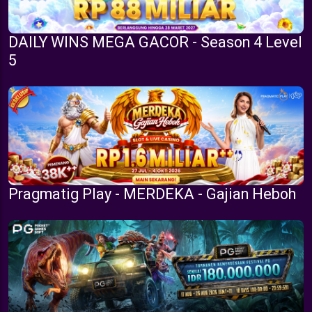
DAILY WINS MEGA GACOR - Season 4 Level
5
Pragmatig Play - MERDEKA - Gajian Heboh