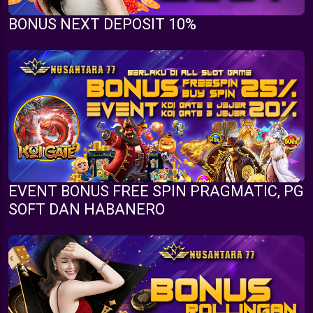
BONUS NEXT DEPOSIT 10%
EVENT BONUS FREE SPIN PRAGMATIC, PG
SOFT DAN HABANERO