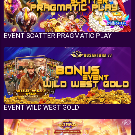
EVENT SCATTER PRAGMATIC PLAY
EVENT WILD WEST GOLD