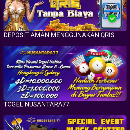
DEPOSIT AMAN MENGGUNAKAN QRIS
TOGEL NUSANTARA77