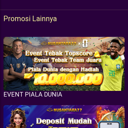
Promosi Lainnya
EVENT PIALA DUNIA