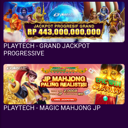
PLAYTECH - GRAND JACKPOT
PROGRESSIVE
PLAYTECH - MAGIC MAHJONG JP