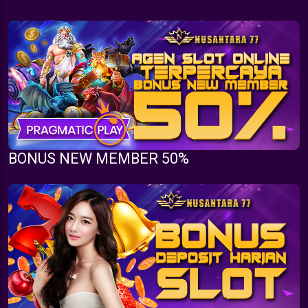
BONUS NEW MEMBER 50%