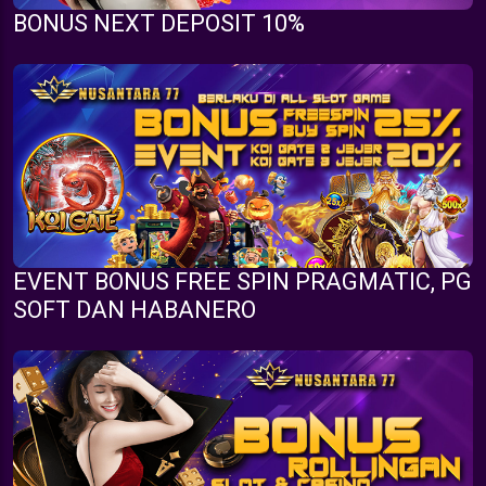
BONUS NEXT DEPOSIT 10%
EVENT BONUS FREE SPIN PRAGMATIC, PG
SOFT DAN HABANERO