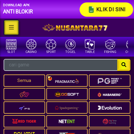
DOWNLOAD APK
KLIK DI SINI
ANTI BLOKIR
SLOT
CASINO
SPORT
TOGEL
TABLE
FISHING
COCK 
Semua