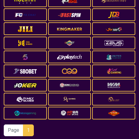
Page
1