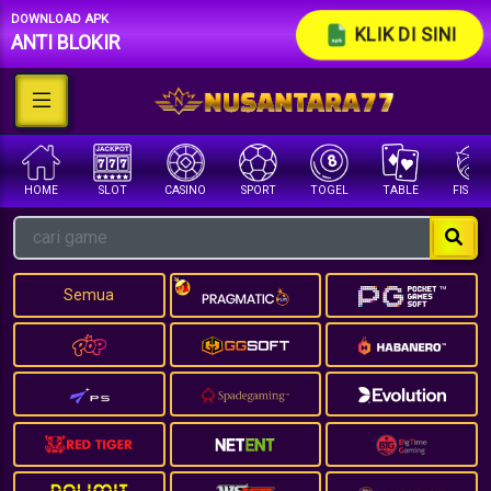
DOWNLOAD APK
KLIK DI SINI
ANTI BLOKIR
HOME
SLOT
CASINO
SPORT
TOGEL
TABLE
FISHI
Semua