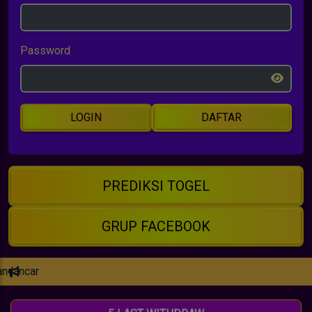
Password
LOGIN
DAFTAR
PREDIKSI TOGEL
GRUP FACEBOOK
Pasti