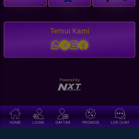
Temui Kami
Powered By
HOME
LOGIN
DAFTAR
PROMOSI
LIVE CHAT