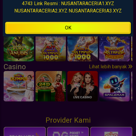
4743 Link Resmi : NUSANTARACERIA1.XYZ
NUSANTARACERIA2.XYZ NUSANTARACERIA3.XYZ
Slot
Lihat lebih banyak
OK
Casino
Lihat lebih banyak
Provider Kami