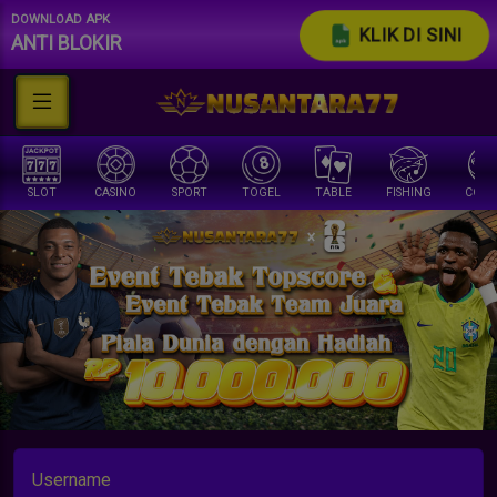
DOWNLOAD APK
KLIK DI SINI
ANTI BLOKIR
CASINO
SPORT
TOGEL
TABLE
FISHING
COCK F.
ARC
Username