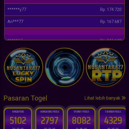
An***77
Rp. 167.687
*****X7
Rp. 241.148
Pasaran Togel
Lihat lebih banyak
HONGKONG POOLS
SYDNEY POOLS
TAIWAN POOLS
CAMBODIA
2797
8082
4329
7023
07 : 33 : 49
22 : 28 : 49
05 : 18 : 49
20 : 33 : 49