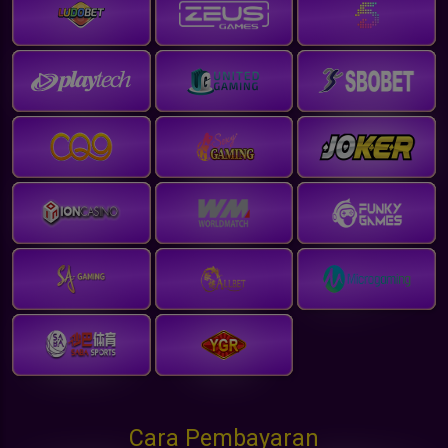
Cara Pembayaran