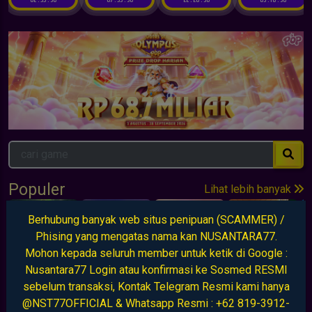
Populer
Lihat lebih banyak
Berhubung banyak web situs penipuan (SCAMMER) /
Phising yang mengatas nama kan NUSANTARA77.
Mohon kepada seluruh member untuk ketik di Google :
Nusantara77 Login atau konfirmasi ke Sosmed RESMI
Terbaru
Lihat lebih banyak
sebelum transaksi, Kontak Telegram Resmi kami hanya
@NST77OFFICIAL & Whatsapp Resmi : +62 819-3912-