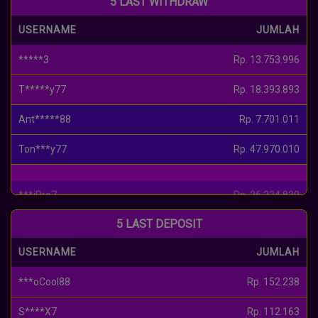
5 LAST WITHDRAW
USERNAME
JUMLAH
T*****y77
Rp. 18.393.893
Ant*****88
Rp. 7.701.011
Ton***y77
Rp. 47.970.010
***iPro7
Rp. 26.224.830
5 LAST DEPOSIT
USERNAME
JUMLAH
S****X7
Rp. 112.163
******9
Rp. 92.484