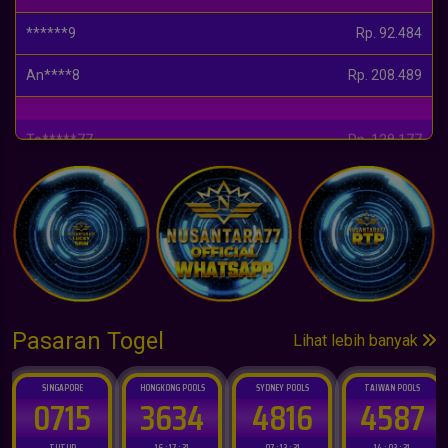
An****8
Rp. 208.489
To*****77
Rp. 128.177
Pasaran Togel
Lihat lebih banyak
HONGKONG POOLS
SYDNEY POOLS
TAIWAN POOLS
CAMBODIA
3634
4816
4587
7607
16 : 17 : 30
07 : 12 : 30
14 : 02 : 30
05 : 17 : 30