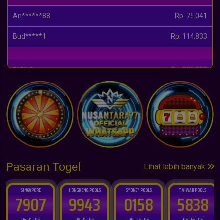
An******88
Rp. 75.041
Bud*****1
Rp. 114.833
******
Rp. 233.893
Pasaran Togel
Lihat lebih banyak
HONGKONG POOLS
SYDNEY POOLS
TAIWAN POOLS
CAMBODIA
9943
0158
5838
7635
09 : 11 : 05
00 : 06 : 05
06 : 56 : 05
22 : 11 : 05