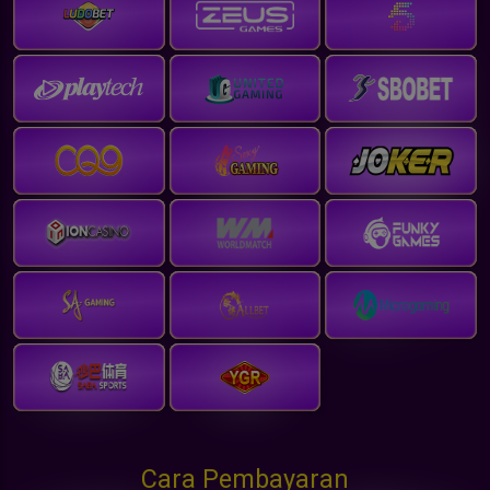
Cara Pembayaran